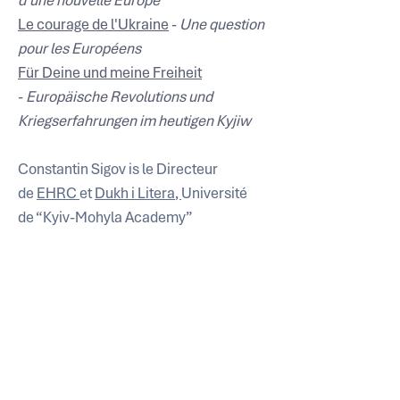
d'une nouvelle Europe
Le courage de l'Ukraine
 - 
Une question 
pour les Européens
Für Deine und meine Freiheit
- 
Europäische Revolutions und 
Kriegserfahrungen im heutigen Kyjiw
Constantin Sigov is le Directeur 
de 
EHRC 
et 
Dukh i Litera
, 
Université 
de “Kyiv-Mohyla Academy”