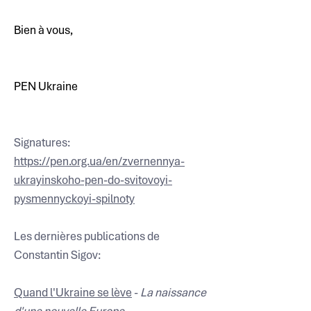
Bien à vous,
PEN Ukraine
Signatures: 
https://pen.org.ua/en/zvernennya-
ukrayinskoho-pen-do-svitovoyi-
pysmennyckoyi-spilnoty
Les dernières publications de 
Constantin Sigov: 
Quand l'Ukraine se lève
 - 
La naissance 